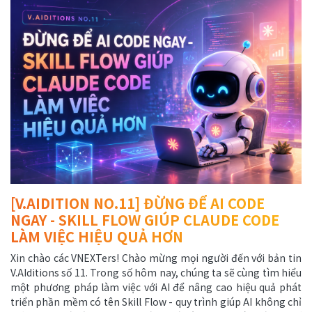
[V.AIDITION NO.11] ĐỪNG ĐỂ AI CODE
NGAY - SKILL FLOW GIÚP CLAUDE CODE
LÀM VIỆC HIỆU QUẢ HƠN
Xin chào các VNEXTers! Chào mừng mọi người đến với bản tin
V.AIditions số 11. Trong số hôm nay, chúng ta sẽ cùng tìm hiểu
một phương pháp làm việc với AI để nâng cao hiệu quả phát
triển phần mềm có tên Skill Flow - quy trình giúp AI không chỉ