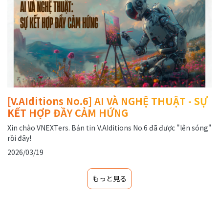
[V.AIditions No.6] AI VÀ NGHỆ THUẬT - SỰ
KẾT HỢP ĐẦY CẢM HỨNG
Xin chào VNEXTers. Bản tin V.AIditions No.6 đã được "lên sóng"
rồi đây!
2026/03/19
もっと見る