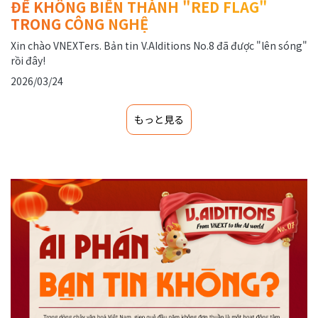
ĐỂ KHÔNG BIẾN THÀNH "RED FLAG"
TRONG CÔNG NGHỆ
Xin chào VNEXTers. Bản tin V.AIditions No.8 đã được "lên sóng"
rồi đây!
2026/03/24
もっと見る