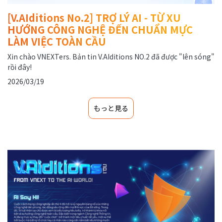
[V.AIditions No.2] TRỢ LÝ AI - TỪ XU
HƯỚNG CÔNG NGHỆ ĐẾN CHUẨN MỰC
LÀM VIỆC TOÀN CẦU
Xin chào VNEXTers. Bản tin V.AIditions NO.2 đã được "lên sóng"
rồi đây!
2026/03/19
もっと見る