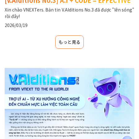
[V.AIditions No.3] A.I + CODE = EFFECTIVE
Xin chào VNEXTers. Bản tin V.AIditions No.3 đã được "lên sóng"
rồi đây!
2026/03/19
もっと見る