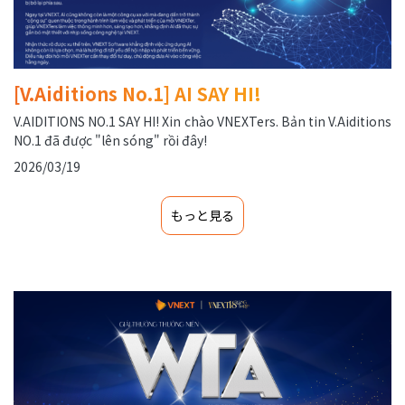
[V.Aiditions No.1] AI SAY HI!
V.AIDITIONS NO.1 SAY HI! Xin chào VNEXTers. Bản tin V.Aiditions
NO.1 đã được "lên sóng" rồi đây!
2026/03/19
もっと見る