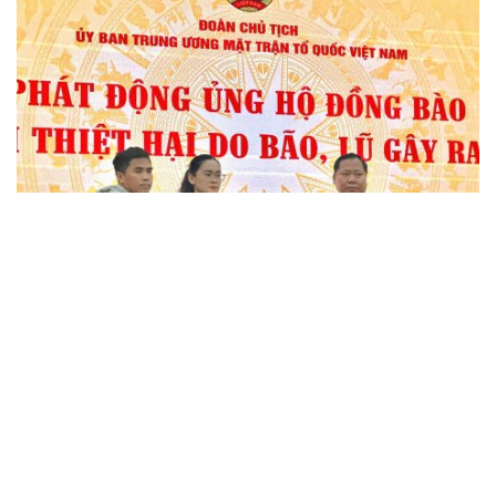
GÓP YÊU THƯƠNG, TRAO HY VỌNG -
VNEXT CHUNG TAY HƯỚNG VỀ ĐỒNG BÀO
VÙNG BÃO LŨ
Những ngày vừa qua, bà con miền Trung đang phải oằn mình
chống chọi lại trước cơn lũ lụt lịch sử chưa từng có. Trước