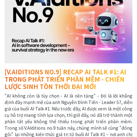
[V.AIDITIONS NO.9] RECAP AI TALK #1: AI
TRONG PHÁT TRIỂN PHẦN MỀM - CHIẾN
LƯỢC SINH TỒN THỜI ĐẠI MỚI
"AI không còn là tùy chọn - AI là nền tảng" - Đó là lời khẳng
định đầy mạnh mẽ của anh Nguyễn Đình Tiến - Leader S7, diễn
giả của buổi AI Talk #1. Nếu trước đây, AI được xem là một công
cụ hỗ trợ mang tính lựa chọn, thì giờ đây, nó đã trở thành một
phần tất yếu không thể thiếu trong phát triển phần mềm.
Trong số V.AIditions no.9 tuần này, chúng mình sẽ cùng "đóng
gói" lại những kiến thức giá trị từ buổi AI Talk #1 – nơi anh chị