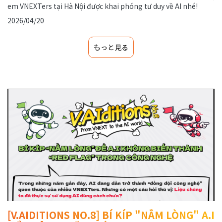
em VNEXTers tại Hà Nội được khai phóng tư duy về AI nhé!
2026/04/20
もっと見る
[V.AIDITIONS NO.8] BÍ KÍP "NẰM LÒNG" A.I